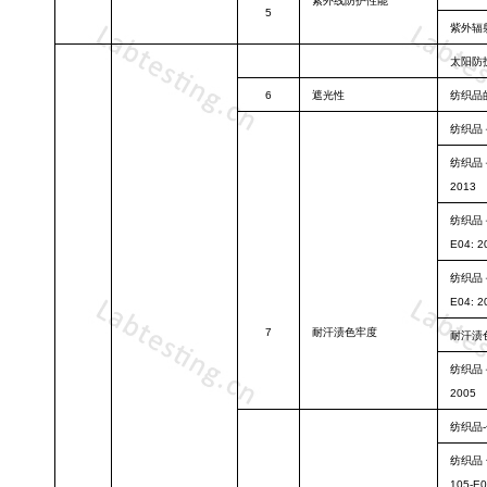
紫外线防护性
能
5
紫外辐
太阳防
6
遮光性
纺织品
纺织品
纺织品
2013
纺织品
E04: 2
纺织品
E04: 2
7
耐汗渍色牢度
耐汗渍
纺织品
2005
纺织品
纺织品
105-E0