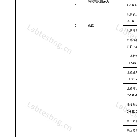
防腐剂抗菌效
力
5
4.3.6.4
玩具及
2016
6
总铅
玩具用
用电感
定铅
A
干漆样
E1645
儿童金
E1001-
儿童非
CPSC-
油漆和
CH-E10
原子吸
表面涂