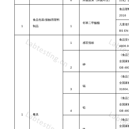
6
抑菌效果（
抑菌环法）
日化产
食品塑
2016
食品包装
/接
触用塑料
邻苯二甲酸酯
儿童使
1
制品
1
BS EN
食品安
1
感官指标
4806.9
《食品
全国家
砷
2
GB 480
《食品
全国家
镉
3
31604.
《食品
全国家
铅
4
GB 480
1
餐具
《食品
全国家