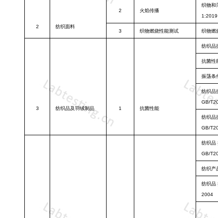
织物和
2
火焰传播
1:2019
2
纺织面料
3
织物燃烧性能
测试
织物燃
纺织品
抗菌性
振荡条
纺织品
GB/T20
3
纺织品及羽绒
制品
1
抗菌性能
纺织品
GB/T20
纺织品
GB/T20
纺织产
纺织品
2004