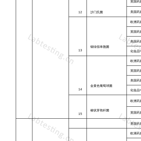
英国药
美国药
12
沙门氏菌
欧洲药
英国药
美国药
铜绿假单胞菌
13
化妆品
欧洲药
英国药
美国药
金黄色葡萄球
菌
14
化妆品
欧洲药
梭状芽孢杆菌
英国药
15
美国药
欧洲药