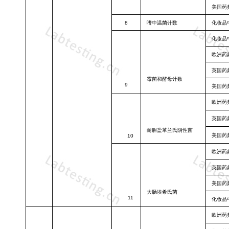
美国药
8
嗜中温菌计数
化妆品
化妆品
欧洲药
英国药
霉菌和酵母计
数
9
美国药
欧洲药
英国药
耐胆盐革兰氏
阴性菌
美国药
10
欧洲药
英国药
美国药
大肠埃希氏菌
11
化妆品
欧洲药