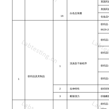
英国药
美国药
白色念珠菌
16
化妆品
纺织品
8629-
纺织品
纺织品
洗涤及干燥程
序
纺织品
1
纺织品及其制
品
纺织品
1
2
拉伸特性
纺织织
3
断裂强力
织物断
纺织品