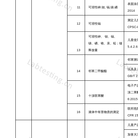
表面涂
11
可溶性砷
,钡,
镉
,锑,硒
2014
测定儿
12
可溶性镉
CPSC-
可溶性砷、
钡、镉、
儿童使
锑、硒、铬、汞、铅；镍
5.4.2.6
13
释放量
邻苯测
玩具及
14
邻苯二甲酸酯
GB/T 2
电子产
溴二苯
15
十溴联苯醚
6:2015
联邦危
16
液体中有害物
质的测定
CFR 150
儿童产
加拿大