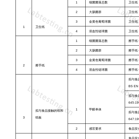
1
细菌菌落总数
卫生纸
2
大肠菌群
卫生纸
3
金黄色葡萄球
菌
卫生纸
1
卫生纸
4
溶血性链球菌
卫生纸
1
细菌菌落总数
擦手纸
2
大肠菌群
擦手纸
3
金黄色葡萄球
菌
擦手纸
2
擦手纸
4
溶血性链球菌
擦手纸
拟与食
BS EN 
拟与食
645:19
1
甲醛单体
拟与食品接触
的纸和
拟与食
3
纸板
647:19
2
感官要求
食品安
食品安