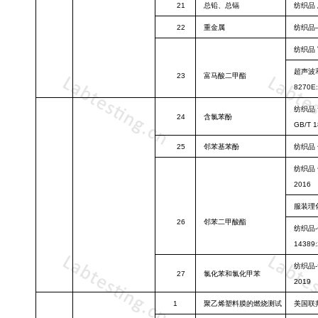
21
总铅、总镉
纺织品
22
重金属
纺织品
纺织品
超声波
23
富马酸二甲酯
8270E:
纺织品
24
含氯苯酚
GB/T 1
25
邻苯基苯酚
纺织品
纺织品
2016
服装理
26
邻苯二甲酸酯
纺织品
14389:
纺织品
27
氯化苯和氯化
甲苯
2019
1
聚乙烯塑料膜
的燃烧测试
美国联