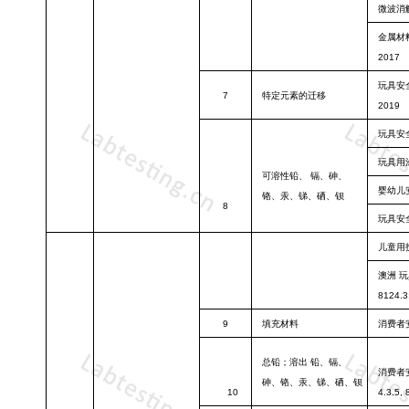
微波消
金属材
2017
玩具安
7
特定元素的迁
移
2019
玩具安
玩具用
可溶性铅、
镉、砷、
婴幼儿
铬、汞、锑、硒、
钡
8
玩具安
儿童用
澳洲
玩
8124.3
9
填充材料
消费者
总铅；溶出
铅、镉、
消费者
砷、铬、汞、锑、
硒、钡
10
4.3.5, 