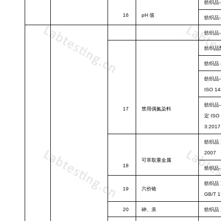
纺织品
16
pH
值
纺织品
纺织品
纺织品
纺织品
纺织品
ISO 14
纺织品
17
禁用偶氮染料
定 ISO 
3:2017
纺织品
2007
可萃取重金属
18
纺织品
纺织品
19
六价铬
GB/T 1
20
砷、汞
纺织品