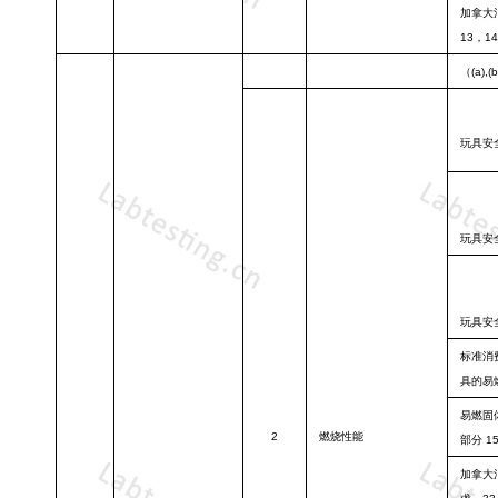
加拿大
13，1
（
(a),(b
玩具安
玩具安
玩具安
标准消
具的易
易燃固
2
燃烧性能
部分
15
加拿大