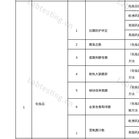
化妆品
欧洲药
英国药
1
抗菌防护评定
美国药
2
菌落总数
《化妆
《化妆
3
霉菌和酵母菌
方法
《化妆
4
耐热大肠菌群
方法
《化妆
5
铜绿假单胞菌
方法
《化妆
化妆品
6
金黄色葡萄球
菌
1
验方法
欧洲药
需氧菌计数
英国药
7