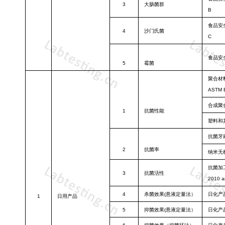
3
大肠菌群
B
食品安
4
沙门氏菌
C
食品安
5
霉菌
聚合材
ASTM 
合成聚
1
抗菌性能
塑料和
抗菌牙
2
抗菌率
纳米无
抗菌加
3
抗菌活性
2010 a
4
杀菌效果
(悬液
定量法）
日化产
1
日用产品
5
抑菌效果
(悬液
定量法）
日化产