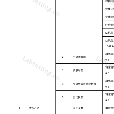
织物抗
抗菌针
抗菌纺
纤维制
纺织品
纺织品
13629-
羽绒羽
2
中温需氧菌
6.4
羽绒羽
3
粪肠球菌
6.5
羽绒羽
4
亚硫酸盐还原
梭状菌
6.6
羽绒羽
5
沙门氏菌
6.7
4
纺织产品
全部参数
国家纺