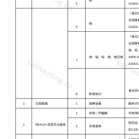
铬
5
31604.
《食品
全国家
镍
6
31604.
《食品
全国家
镍、铅
砷、镉、铅、
铬、镍迁移
4806.9
7
31604.
食品安
8
标签标识
1
太阳眼镜
1
镍释放量
眼科光
1
邻苯二甲酸酯
邻苯测
纺织品
1
REACH
高度关
注物质
2
芳香胺类
BS EN 