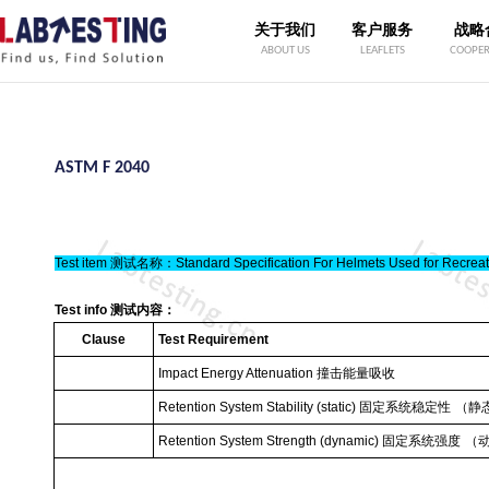
关于我们
客户服务
战略
ABOUT US
LEAFLETS
COOPER
ASTM F 2040
Test item
测试名称：
Standard Specification For Helmets Used for Recrea
Test info
测试内容：
Clause
Test Requirement
Impact Energy Attenuation
撞击能量吸收
Retention System Stability (static)
固定系统稳定性
（静
Retention System Strength (dynamic)
固定系统强度
（