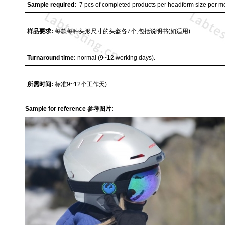
Sample required:
7 pcs of completed products per headform size per mod
样品要求
:
每款每种头形尺寸的头盔各
7
个
,
包括说明书
(
如适用
).
Turnaround time:
normal (9~12 working days).
所需时间
:
标准
9~12
个工作天
).
Sample for reference 参考图片: