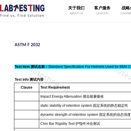
关于我们
客户服务
战略
ABOUT US
LEAFLETS
COOPER
ASTM F 2032
Test item
测试名称：
Standard Specification For Helmets Used for BMX C
Test info
测试内容
Clause
Test Requirement
Impact Energy Attenuation
撞击能量吸收
static stability of retention system
固定系统的静态稳定性
dynamic strength of retention system
固定系统的动态强度
Chin Bar Rigidity Test
护颚件冲击测试