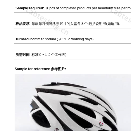
Sample required:
８
pcs of completed products per headform size per mod
样品要求
:
每款每种测试头形尺寸的头盔各８个
,
包括说明书
(
如适用
).
Turnaround time:
normal (
９
~
１２
working days).
所需时间
:
标准９
~
１２个工作天
).
Sample for reference 参考图片: