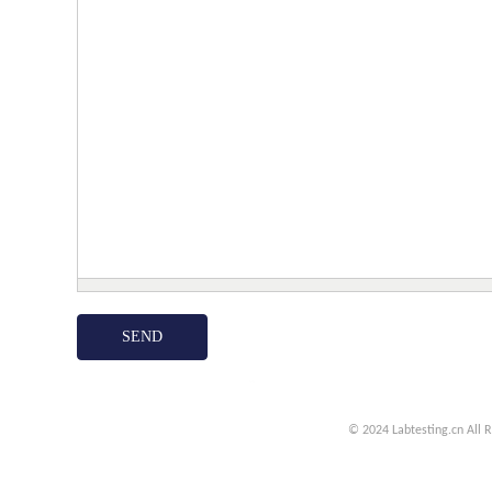
© 2024 Labtesting.cn
All 