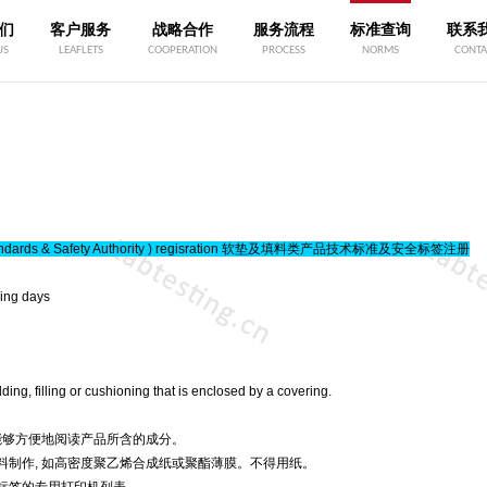
们
客户服务
战略合作
服务流程
标准查询
联系
US
LEAFLETS
COOPERATION
PROCESS
NORMS
CONTA
 Standards & Safety Authority ) regisration 软垫及填料类产品技术标准及安全标签注册
ing days
ding, filling or cushioning that is enclosed by a covering.
能够方便地阅读产品所含的成分。
料制作, 如高密度聚乙烯合成纸或聚酯薄膜。不得用纸。
标签的专用打印机列表。