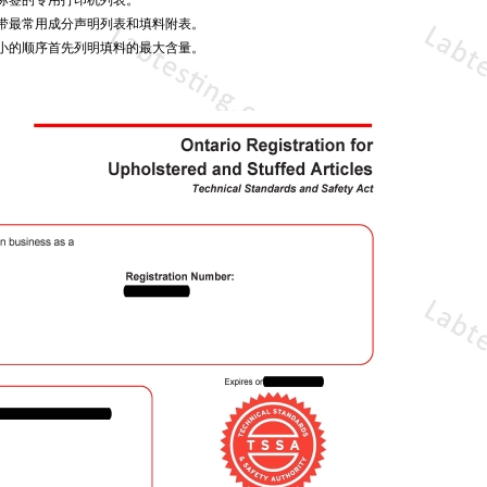
带最常用成分声明列表和填料附表。
小的顺序首先列明填料的最大含量。